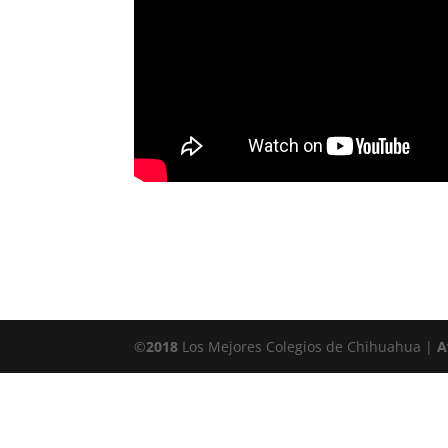
©
2018
Los Mejores Colegios de Chihuahua |
A