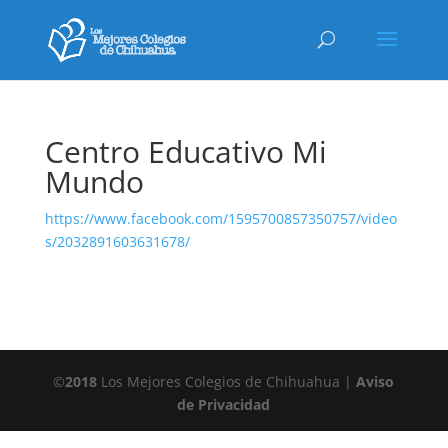
Centro Educativo Mi
Mundo
https://www.facebook.com/1595700857350757/video
s/2032891603631678/
©
2018
Los Mejores Colegios de Chihuahua |
Aviso
de Privacidad