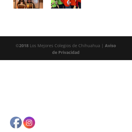
©
2018
Los Mejores Colegios de Chihuahua |
Aviso
de Privacidad