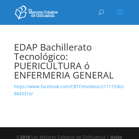
EDAP Bachillerato
Tecnológico:
PUERICULTURA ó
ENFERMERIA GENERAL
https://www.facebook.com/CBTCH/videos/211173363
8843310/
©
2018
Los Mejores Colegios de Chihuahua |
Aviso