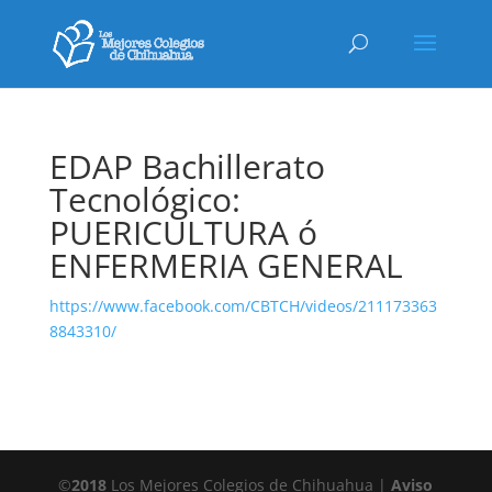
EDAP Bachillerato
Tecnológico:
PUERICULTURA ó
ENFERMERIA GENERAL
https://www.facebook.com/CBTCH/videos/211173363
8843310/
©
2018
Los Mejores Colegios de Chihuahua |
Aviso