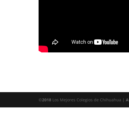
©
2018
Los Mejores Colegios de Chihuahua |
A