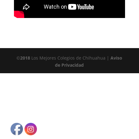
©
2018
Los Mejores Colegios de Chihuahua |
Aviso
de Privacidad