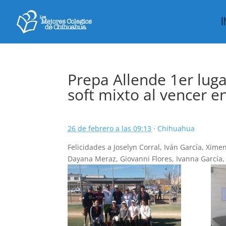
I
Prepa Allende 1er lug
soft mixto al vencer en
26 de febrero a las 09:13
·
Chihuahua
Felicidades a Joselyn Corral, Iván García, Xi
Dayana Meraz, Giovanni Flores, Ivanna García