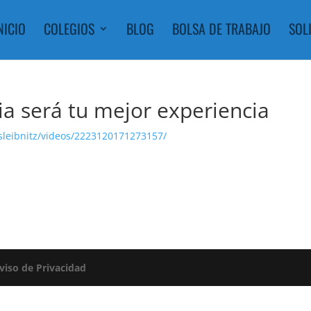
NICIO
COLEGIOS
BLOG
BOLSA DE TRABAJO
SOL
ia será tu mejor experiencia
leibnitz/videos/2223120171273157/
viso de Privacidad