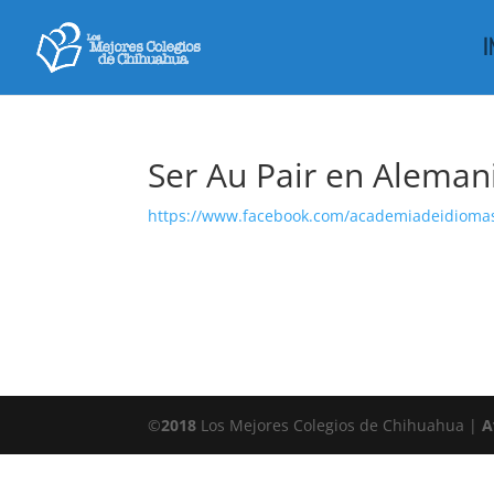
I
Ser Au Pair en Aleman
https://www.facebook.com/academiadeidiomas
©
2018
Los Mejores Colegios de Chihuahua |
A